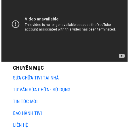
CHUYÊN MỤC
SỬA CHỮA TIVI TẠI NHÀ
TƯ VẤN SỬA CHỮA - SỬ DỤNG
TIN TỨC MỚI
BẢO HÀNH TIVI
LIÊN HỆ