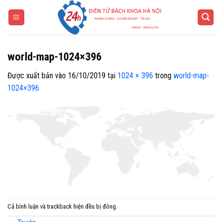
Bỏ
qua
nội
dung
world-map-1024×396
Được xuất bản vào
16/10/2019
tại
1024 × 396
trong
world-map-
1024×396
Cả bình luận và trackback hiện đều bị đóng.