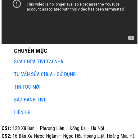
CHUYÊN MỤC
SỬA CHỮA TIVI TẠI NHÀ
TƯ VẤN SỬA CHỮA - SỬ DỤNG
TIN TỨC MỚI
BẢO HÀNH TIVI
LIÊN HỆ
CS1:
128 Xã Đàn – Phương Liên – Đống Đa – Hà Nội
CS2:
16 Bến Xe Nước Ngầm – Ngọc Hồi, Hoàng Liệt, Hoàng Mai, Hà