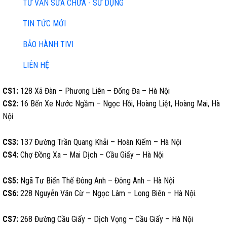
TƯ VẤN SỬA CHỮA - SỬ DỤNG
TIN TỨC MỚI
BẢO HÀNH TIVI
LIÊN HỆ
CS1:
128 Xã Đàn – Phương Liên – Đống Đa – Hà Nội
CS2:
16 Bến Xe Nước Ngầm – Ngọc Hồi, Hoàng Liệt, Hoàng Mai, Hà
Nội
CS3:
137 Đường Trần Quang Khải – Hoàn Kiếm – Hà Nội
CS4:
Chợ Đồng Xa – Mai Dịch – Cầu Giấy – Hà Nội
CS5:
Ngã Tư Biến Thế Đông Anh – Đông Anh – Hà Nội
CS6:
228 Nguyễn Văn Cừ – Ngọc Lâm – Long Biên – Hà Nội.
CS7:
268 Đường Cầu Giấy – Dịch Vọng – Cầu Giấy – Hà Nội