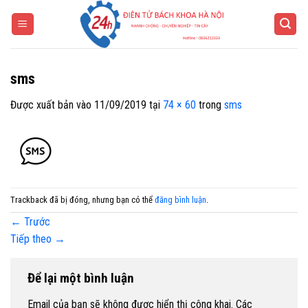
Bỏ
qua
nội
dung
sms
Được xuất bản vào
11/09/2019
tại
74 × 60
trong
sms
Trackback đã bị đóng, nhưng bạn có thể
đăng bình luận
.
←
Trước
Tiếp theo
→
Để lại một bình luận
Email của bạn sẽ không được hiển thị công khai.
Các