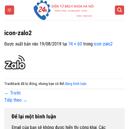
Bỏ
qua
nội
dung
icon-zalo2
Được xuất bản vào
19/08/2019
tại
74 × 60
trong
icon-zalo2
Trackback đã bị đóng, nhưng bạn có thể
đăng bình luận
.
←
Trước
Tiếp theo
→
Để lại một bình luận
Email của bạn sẽ không được hiển thị công khai.
Các