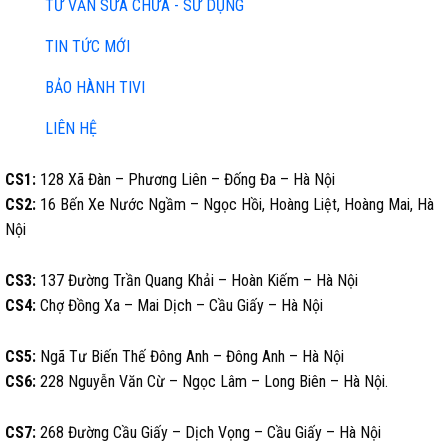
TƯ VẤN SỬA CHỮA - SỬ DỤNG
TIN TỨC MỚI
BẢO HÀNH TIVI
LIÊN HỆ
CS1:
128 Xã Đàn – Phương Liên – Đống Đa – Hà Nội
CS2:
16 Bến Xe Nước Ngầm – Ngọc Hồi, Hoàng Liệt, Hoàng Mai, Hà
Nội
CS3:
137 Đường Trần Quang Khải – Hoàn Kiếm – Hà Nội
CS4:
Chợ Đồng Xa – Mai Dịch – Cầu Giấy – Hà Nội
CS5:
Ngã Tư Biến Thế Đông Anh – Đông Anh – Hà Nội
CS6:
228 Nguyễn Văn Cừ – Ngọc Lâm – Long Biên – Hà Nội.
CS7:
268 Đường Cầu Giấy – Dịch Vọng – Cầu Giấy – Hà Nội