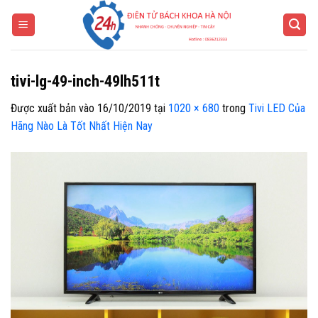
Bỏ
qua
nội
dung
tivi-lg-49-inch-49lh511t
Được xuất bản vào
16/10/2019
tại
1020 × 680
trong
Tivi LED Của
Hãng Nào Là Tốt Nhất Hiện Nay