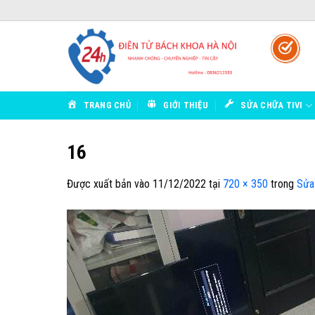
Bỏ
qua
nội
dung
TRANG CHỦ
GIỚI THIỆU
SỬA CHỮA TIVI
16
Được xuất bản vào
11/12/2022
tại
720 × 350
trong
Sửa 