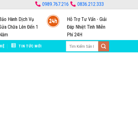
0989.767.216
0836.212.333
Bảo Hành Dịch Vụ
Hỗ Trợ Tư Vấn - Giải
Sửa Chữa Lên Đến 1
Đáp Nhiệt Tình Miễn
Năm
Phí 24H
 HỆ
TIN TỨC MỚI